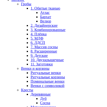
Гробы
Оставьте заявку и получите в
1. Обитые тканью
Атлас
течение 1 часа
Оставьте заявку и получите в
Бархат
консультацию нашего
Велюр
течение 1 часа
2. Дизайнерские
менеджера по
консультацию нашего
3. Комбинированные
4. Плёнка
интересующему вас вопрос
у:
менеджера по
5. МДФ
6. ЛДСП
интересующему вас вопрос
у:
7. Массив сосны
8. Расширенные
9. Детские
10. Двухкрышечные
11. Заготовки
Венки и корзины
Ритуальные венки
Ритуальные корзины
Поминальные венки
Венки с символикой
Кресты
Деревянные
Дуб
Сосна