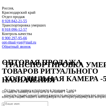
Россия,
Краснодарский край
Отдел продаж
8 928 842-21-55
Транспортировка умерших
8 918 096-12-57
Контроль качества
8 900 297-95-66
opt-ritual-yug@mail.ru
Обратный звонок
ОПТОВАЯ ПРОДАЖА
ТРАНСПОРТИРОВКА УМ
ТОВАРОВ РИТУАЛЬНОГО
ХОЛОДИЛЬНАЯ КАМЕРА -5..
НАЗНАЧЕНИЯ
Оставьте заявку и получите в течение 1 часа
Оставьте заявку и получите в течение 1 часа
консультацию нашего менеджера по интересующему вас вопр
консультацию нашего менеджера по интересующему вас вопро